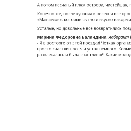
А потом песчаный пляж острова, чистейшая, п
Конечно же, после купания и веселья все пр
«Максимов», которые сытно и вкусно накормил
Усталые, но довольные все возвратились по
Марина Федоровна Баландина,
лаборант И
- Я в восторге от этой поездки! Четкая орган
просто счастлив, хотя и устал немного. Корми
развлекалась и была счастливой! Какие моло