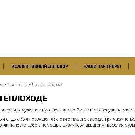
Первичная профсоюзная
организация
ПАО “Саратовский НПЗ”
Нефтегазстройпрофсоюза
России
КОЛЛЕКТИВНЫЙ ДОГОВОР
НАШИ ПАРТНЕРЫ
/
Семейный отдых на теплоходе
дки
ТЕПЛОХОДЕ
совершили чудесное путешествие по Волге и отдохнули на живоп
ный отдых был посвящен 85-летию нашего завода. Три часа по В
ли нанести себе с помощью дизайнера аквагрим, веселая музык