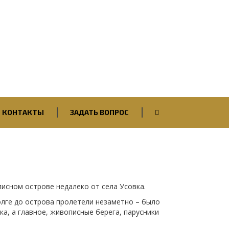
Вход / Авторизация
КОНТАКТЫ
ЗАДАТЬ ВОПРОС
исном острове недалеко от села Усовка.
олге до острова пролетели незаметно – было
а, а главное, живописные берега, парусники