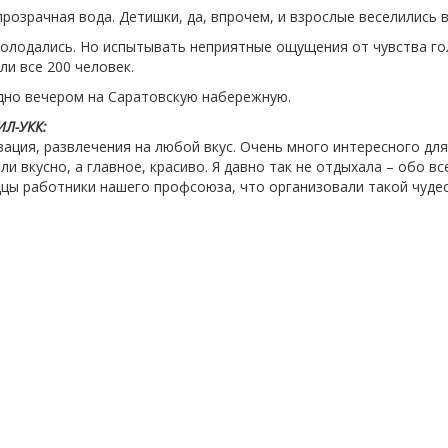
розрачная вода. Детишки, да, впрочем, и взрослые веселились 
оголодались. Но испытывать неприятные ощущения от чувства г
и все 200 человек.
здно вечером на Саратовскую набережную.
Л-УКК:
изация, развлечения на любой вкус. Очень много интересного дл
ли вкусно, а главное, красиво. Я давно так не отдыхала – обо 
дцы работники нашего профсоюза, что организовали такой чудес