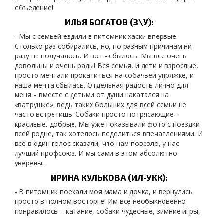
объедение!
ИЛЬЯ БОГАТОВ (З\У):
- Мы с семьей ездили в питомник хаски впервые.
Столько раз собирались, но, по разным причинам ни
разу не получалось. И вот - сбылось. Мы все очень
довольны и очень рады! Вся семья, и дети и взрослые,
просто мечтали прокатиться на собачьей упряжке, и
наша мечта сбылась. Отдельная радость лично для
меня – вместе с детьми от души накатался на
«ватрушке», ведь таких больших для всей семьи не
часто встретишь. Собаки просто потрясающие –
красивые, добрые. Мы уже показывали фото с поездки
всей родне, так хотелось поделиться впечатлениями. И
все в один голос сказали, что нам повезло, у нас
лучший профсоюз. И мы сами в этом абсолютно
уверены.
ИРИНА КУЛЬКОВА (ИЛ-УКК):
- В питомник поехали моя мама и дочка, и вернулись
просто в полном восторге! Им все необыкновенно
понравилось – катание, собаки чудесные, зимние игры,