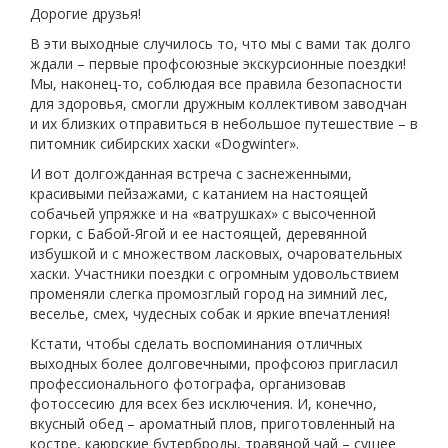
Дорогие друзья!
В эти выходные случилось то, что мы с вами так долго
ждали – первые профсоюзные экскурсионные поездки!
Мы, наконец-то, соблюдая все правила безопасности
для здоровья, смогли дружным коллективом заводчан
и их близких отправиться в небольшое путешествие – в
питомник сибирских хаски «Dogwinter».
И вот долгожданная встреча с заснеженными,
красивыми пейзажами, с катанием на настоящей
собачьей упряжке и на «ватрушках» с высоченной
горки, с Бабой-Ягой и ее настоящей, деревянной
избушкой и с множеством ласковых, очаровательных
хаски. Участники поездки с огромным удовольствием
променяли слегка промозглый город на зимний лес,
веселье, смех, чудесных собак и яркие впечатления!
Кстати, чтобы сделать воспоминания отличных
выходных более долговечными, профсоюз пригласил
профессионального фотографа, организовав
фотоссесию для всех без исключения. И, конечно,
вкусный обед – ароматный плов, приготовленный на
костре, каюрские бутерброды, травяной чай – сущее