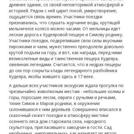
древнее здание, со своей неповторимой атмосферой и
историей. Рядом с ней царит покой, умиротворение,
ощущается связь времен. Участники поездки
признавались, что слушать журчание воды, крутящей
мельничное колесо можно часами. От мельницы идет
лесная дорога к Кудеяровой пещере и Симову роднику.
Участники поездки, подкрепившие свои силы вкусными
пирожками и чаем, мужественно преодолели довольно
крутой подъем на гору, и вот, как награда, перед ними
великолепные виды и таинственная пещера Кудеяра,
овеянная легендами. Считается, что в недрах пещеры
до сих пор сокрыты клады легендарного разбойника
Кудеяра, якобы жившего здесь в 17 веке.
А дальше всех участников экскурсии ждала прогулка по
чрезвычайно живописным местам - небольшие холмы и
горы, поросшие лесом, овраги с ручьями и речками,
тихие Симов и Маров родники, в окружении
склонившихся к ним деревьев. Совершенно вписался в
сказочный сюжет поездки и атмосферу мистики
осеннего леса дом старожила села, народного
скульптора, пригласившего заводчан в гости. Сад
необычных, «неправильных», как называет их автор,