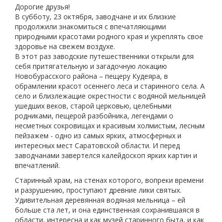
Дорогие друзья!
В субботу, 23 октября, заводчане и их близкие
продолжили знакомиться с впечатляющими
природными красотами родного края и укреплять свое
здоровье на свежем воздухе.
В этот раз заводские путешественники открыли для
себя притягательную и загадочную локацию
Новобурасского района – пещеру Кудеяра, в
обрамлении красот осеннего леса и старинного села. А
село и близлежащие окрестности с водяной мельницей
ушедших веков, старой церковью, целебными
родниками, пещерой разбойника, легендами о
несметных сокровищах и красивым холмистым, лесным
пейзажем - одно из самых ярких, атмосферных и
интересных мест Саратовской области. И перед
заводчанами завертелся калейдоскоп ярких картин и
впечатлений.
Старинный храм, на стенах которого, вопреки времени
и разрушению, проступают древние лики святых.
Удивительная деревянная водяная мельница – ей
больше ста лет, и она единственная сохранившаяся в
области, интересна и как музей старинного быта, и как