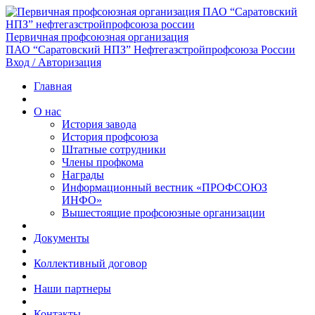
Первичная профсоюзная организация
ПАО “Саратовский НПЗ” Нефтегазстройпрофсоюза России
Вход / Авторизация
Главная
О нас
История завода
История профсоюза
Штатные сотрудники
Члены профкома
Награды
Информационный вестник «ПРОФСОЮЗ
ИНФО»
Вышестоящие профсоюзные организации
Документы
Коллективный договор
Наши партнеры
Контакты