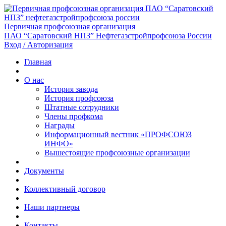
Первичная профсоюзная организация
ПАО “Саратовский НПЗ” Нефтегазстройпрофсоюза России
Вход / Авторизация
Главная
О нас
История завода
История профсоюза
Штатные сотрудники
Члены профкома
Награды
Информационный вестник «ПРОФСОЮЗ
ИНФО»
Вышестоящие профсоюзные организации
Документы
Коллективный договор
Наши партнеры
Контакты