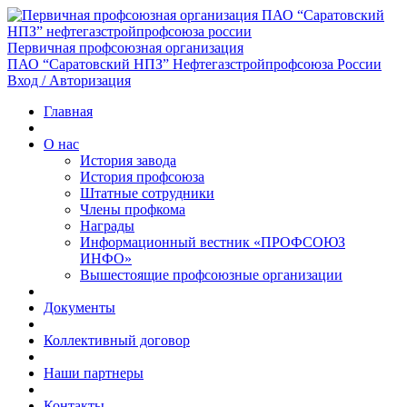
Первичная профсоюзная организация
ПАО “Саратовский НПЗ” Нефтегазстройпрофсоюза России
Вход / Авторизация
Главная
О нас
История завода
История профсоюза
Штатные сотрудники
Члены профкома
Награды
Информационный вестник «ПРОФСОЮЗ
ИНФО»
Вышестоящие профсоюзные организации
Документы
Коллективный договор
Наши партнеры
Контакты