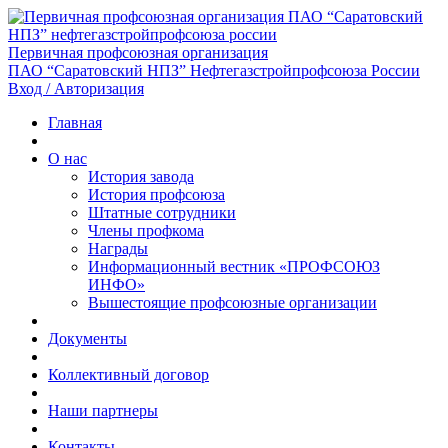
Первичная профсоюзная организация
ПАО “Саратовский НПЗ” Нефтегазстройпрофсоюза России
Вход / Авторизация
Главная
О нас
История завода
История профсоюза
Штатные сотрудники
Члены профкома
Награды
Информационный вестник «ПРОФСОЮЗ
ИНФО»
Вышестоящие профсоюзные организации
Документы
Коллективный договор
Наши партнеры
Контакты