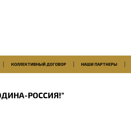
Первичная профсоюзная
организация
ПАО “Саратовский НПЗ”
Нефтегазстройпрофсоюза
России
КОЛЛЕКТИВНЫЙ ДОГОВОР
НАШИ ПАРТНЕРЫ
ОДИНА-РОССИЯ!"