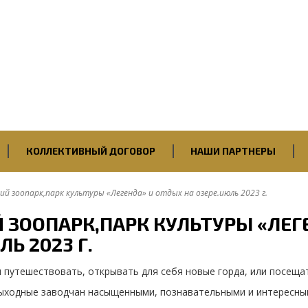
Первичная профсоюзная
организация
ПАО “Саратовский НПЗ”
Нефтегазстройпрофсоюза
России
КОЛЛЕКТИВНЫЙ ДОГОВОР
НАШИ ПАРТНЕРЫ
кий зоопарк,парк культуры «Легенда» и отдых на озере.июль 2023 г.
Й ЗООПАРК,ПАРК КУЛЬТУРЫ «ЛЕГ
Ь 2023 Г.
 путешествовать, открывать для себя новые горда, или посеща
выходные заводчан насыщенными, познавательными и интересны