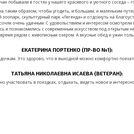
чан побывали в гостях у нашего красивого и уютного соседа – г
на таким образом, чтобы угодить, и большим, и маленьким пут
 зоопарк, скульптурный парк «Легенда» и отдохнуть на благоус
 сочли очень удачным. С удовольствием и интересом осмотрели
ись и познакомились с современным искусством под открытым н
 время рядом с живописным озером. А вкусные обед и ужин то
ЕКАТЕРИНА ПОРТЕНКО (ПР-ВО №1):
и дочкам. Это здорово, что в выходной можно комфортно поехат
ТАТЬЯНА НИКОЛАЕВНА ИСАЕВА (ВЕТЕРАН):
о участвовать в поездках, отдыхать, видеть новое и интересно