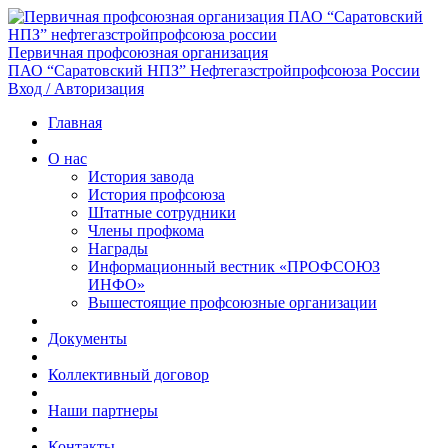
Первичная профсоюзная организация
ПАО “Саратовский НПЗ” Нефтегазстройпрофсоюза России
Вход / Авторизация
Главная
О нас
История завода
История профсоюза
Штатные сотрудники
Члены профкома
Награды
Информационный вестник «ПРОФСОЮЗ
ИНФО»
Вышестоящие профсоюзные организации
Документы
Коллективный договор
Наши партнеры
Контакты