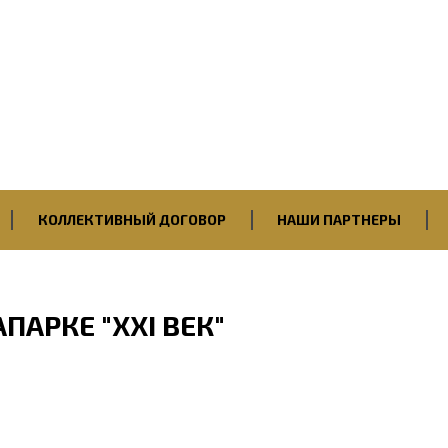
Первичная профсоюзная
организация
ПАО “Саратовский НПЗ”
Нефтегазстройпрофсоюза
России
КОЛЛЕКТИВНЫЙ ДОГОВОР
НАШИ ПАРТНЕРЫ
ПАРКЕ "ХХI ВЕК"