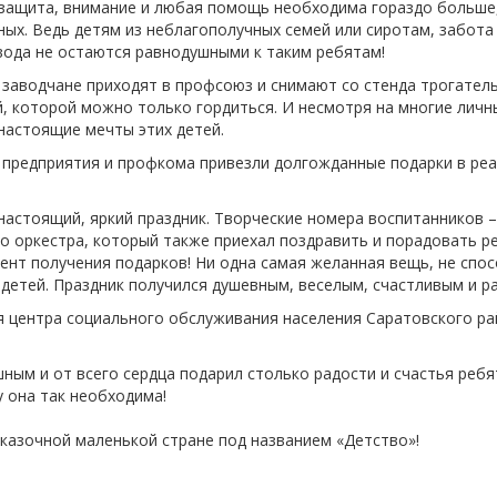
защита, внимание и любая помощь необходима гораздо больше,
ых. Ведь детям из неблагополучных семей или сиротам, забота
вода не остаются равнодушными к таким ребятам!
 заводчане приходят в профсоюз и снимают со стенда трогател
, которой можно только гордиться. И несмотря на многие личн
 настоящие мечты этих детей.
ки предприятия и профкома привезли долгожданные подарки в р
я настоящий, яркий праздник. Творческие номера воспитанников 
о оркестра, который также приехал поздравить и порадовать 
т получения подарков! Ни одна самая желанная вещь, не спосо
х детей. Праздник получился душевным, веселым, счастливым и р
для центра социального обслуживания населения Саратовского 
ным и от всего сердца подарил столько радости и счастья ребя
у она так необходима!
сказочной маленькой стране под названием «Детство»!