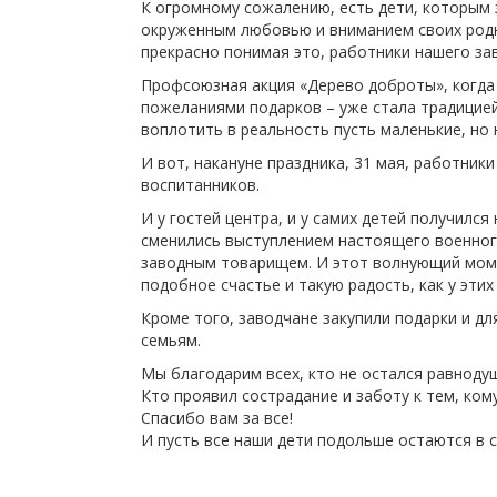
К огромному сожалению, есть дети, которым 
окруженным любовью и вниманием своих родн
прекрасно понимая это, работники нашего за
Профсоюзная акция «Дерево доброты», когда
пожеланиями подарков – уже стала традицией
воплотить в реальность пусть маленькие, но
И вот, накануне праздника, 31 мая, работни
воспитанников.
И у гостей центра, и у самих детей получилс
сменились выступлением настоящего военног
заводным товарищем. И этот волнующий момен
подобное счастье и такую радость, как у эти
Кроме того, заводчане закупили подарки и 
семьям.
Мы благодарим всех, кто не остался равнодуш
Кто проявил сострадание и заботу к тем, ком
Спасибо вам за все!
И пусть все наши дети подольше остаются в 