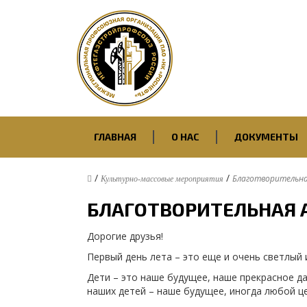
Первичная проф
ПАО “Саратовск
Нефтегазстройп
ГЛАВНАЯ
О НАС
ДОКУМЕНТЫ
/
/
Благотворительная
Культурно-массовые мероприятия
БЛАГОТВОРИТЕЛЬНАЯ А
Дорогие друзья!
Первый день лета – это еще и очень светлый 
Дети – это наше будущее, наше прекрасное д
наших детей – наше будущее, иногда любой ц