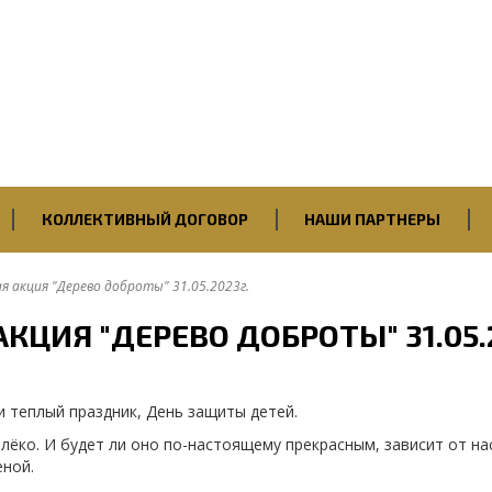
союзная организация
ий НПЗ”
рофсоюза России
КОЛЛЕКТИВНЫЙ ДОГОВОР
НАШИ ПАРТНЕРЫ
 акция "Дерево доброты" 31.05.2023г.
КЦИЯ "ДЕРЕВО ДОБРОТЫ" 31.05.
и теплый праздник, День защиты детей.
алёко. И будет ли оно по-настоящему прекрасным, зависит от н
еной.