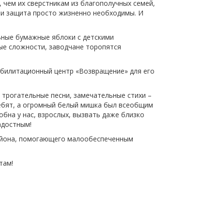
 чем их сверстникам из благополучных семей,
 и защита просто жизненно необходимы. И
ьные бумажные яблоки с детскими
ые сложности, заводчане торопятся
еабилитационный центр «Возвращение» для его
– трогательные песни, замечательные стихи –
ребят, а огромный белый мишка был всеобщим
бна у нас, взрослых, вызвать даже близко
адостным!
района, помогающего малообеспеченным
там!