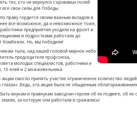
ть тех, кто не вернулся с кровавых полей
л все свои силы для Победы.
о праву гордится своим важным вкладом в
 нее все возможное, да и невозможное тоже,
 работники предприятия уходили на фронт и
женщинами и подростками работали до
т бомбежек. Но, мы победили!
еникам тыла, над нашей головой мирное небо.
ститель председателя профсоюза,
Совета молодых специалистов, работники и
, 10 елей и 2 можжевельника.
 в акции смогло принять участие ограниченное количество людей
а глазах». Ведь, эта акция была не обыденным облагораживание
быть внукам и правнукам заводчан-героев об их подвиге, об и
землю, за которую они работали и сражались!