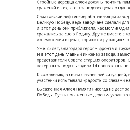
Стройные деревца аллеи должны почтить памя
сражений и тех, кто в заводских цехах отдава
Саратовский нефтеперерабатывающий завод п
Великую Победу, ведь заводчане сделали для
и этот день они приближали, как могли! Одни
сражались за свою Родину. Другие вместе с 
изнеможения в цехах, горящих и рушащихся о
Уже 75 лет, благодаря героям фронта и труж
И в этот день главный инженер завода, заме
представители Совета старших операторов, 
ветераны завода высадили 14 новых каштанов
К сожалению, в связи с нынешней ситуацией,
участники испытывали «радость со слезами н
Высаженная Аллея Памяти никогда не даст за
Победы. Пусть посаженные деревья украшают 