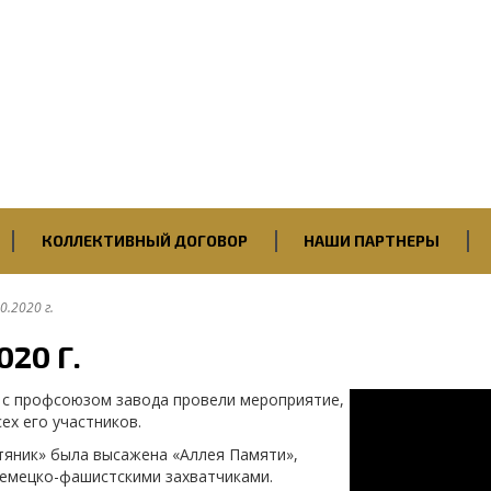
Первичная профсоюзная
организация
ПАО “Саратовский НПЗ”
Нефтегазстройпрофсоюза
России
КОЛЛЕКТИВНЫЙ ДОГОВОР
НАШИ ПАРТНЕРЫ
0.2020 г.
020 Г.
 с профсоюзом завода провели мероприятие,
х его участников.
тяник» была высажена «Аллея Памяти»,
емецко-фашистскими захватчиками.