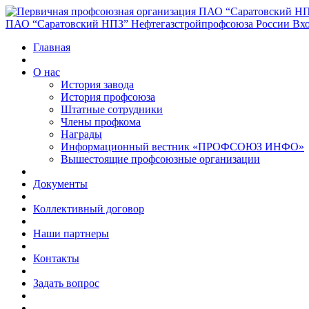
ПАО “Саратовский НПЗ” Нефтегазстройпрофсоюза России
Вхо
Главная
О нас
История завода
История профсоюза
Штатные сотрудники
Члены профкома
Награды
Информационный вестник «ПРОФСОЮЗ ИНФО»
Вышестоящие профсоюзные организации
Документы
Коллективный договор
Наши партнеры
Контакты
Задать вопрос