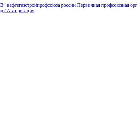
Первичная профсоюзная ор
д / Авторизация